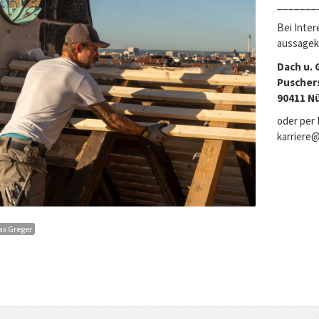
_______
Bei Inter
aussagekr
Dach u.
Puscher
90411 N
oder per 
karriere
ax Greger