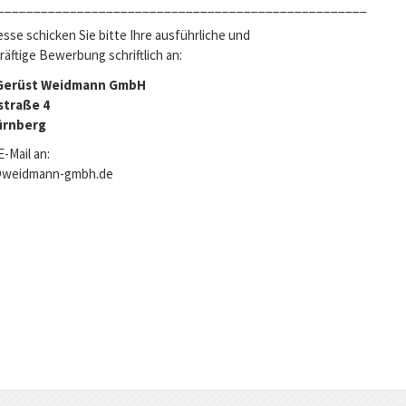
___________________________________________________
esse schicken Sie bitte Ihre ausführliche und
äftige Bewerbung schriftlich an:
 Gerüst Weidmann GmbH
straße 4
ürnberg
E-Mail an:
@weidmann-gmbh.de