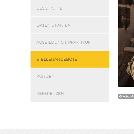
GESCHICHTE
DATEN & FAKTEN
AUSBILDUNG & PRAKTIKUM
STELLENANGEBOTE
KUNDEN
REFERENZEN
© Foto: M