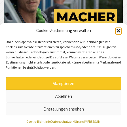
Cookie-Zustimmung verwalten
Um dir ein optimales Erlebnis zu bieten, verwenden wir Technologien wie
Cookies, um Geräteinformationen zu speichern und/oder darauf zuzugreifen.
Wenn du diesen Technologien zustimmst, können wir Daten wie das
Surfverhalten oder eindeutige IDs auf dieser Website verarbeiten. Wenn du deine
Zustimmung nicht erteilst oder zurückziehst, können bestimmte Merkmale und
Funktionen beeinträchtigt werden.
Akzeptieren
Ablehnen
Datenschutzerklärung (DS-GVO)
Einstellungen ansehen
© 2026
Dach und Gerüst Weidmann GmbH
.
Impressum
.
Cookie-Richtlinie
Datenschutzerklärung
IMPRESSUM
Webdesign & Umsetzung
inphusion.com