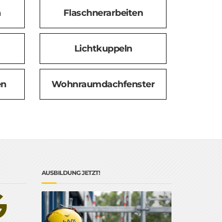
n
Flaschnerarbeiten
Lichtkuppeln
en
Wohnraumdachfenster
AUSBILDUNG JETZT!